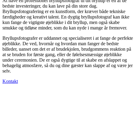
At have en professionel bryllupsfotograf til dit bryllup er en af ​​de
bedste investeringer, du kan lave på din store dag.
Bryllupsfotografering er en kunstform, der kræver både tekniske
færdigheder og kreativt talent. En dygtig bryllupsfotograf kan ikke
kun fange de vigtigste øjeblikke i dit bryllup, men også skabe
smukke og tidløse minder, som du kan nyde i mange år fremover.
Bryllupsfotografer er uddannet og specialiseret i at fange de perfekte
øjeblikke. De ved, hvornår og hvordan man fanger de bedste
billeder, uanset om det er af brudekjolen, brudgommens reaktion på
at se bruden for første gang, eller de følelsesmæssige øjeblikke
under ceremonien. De er også dygtige til at skabe en afslappet og
behagelig atmosfære, så du og dine gæster kan slappe af og være jer
selv.
Kontakt