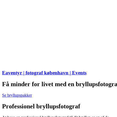
Eaventyr | fotograf københavn | Events
F
å
m
i
n
d
e
r
f
o
r
l
i
v
e
t
m
e
d
e
n
b
r
y
l
l
u
p
s
f
o
t
o
g
r
Se bryllupspakker
Professionel bryllupsfotograf