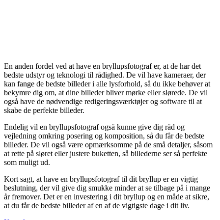
En anden fordel ved at have en bryllupsfotograf er, at de har det
bedste udstyr og teknologi til rådighed. De vil have kameraer, der
kan fange de bedste billeder i alle lysforhold, så du ikke behøver at
bekymre dig om, at dine billeder bliver mørke eller slørede. De vil
også have de nødvendige redigeringsværktøjer og software til at
skabe de perfekte billeder.
Endelig vil en bryllupsfotograf også kunne give dig råd og
vejledning omkring posering og komposition, så du får de bedste
billeder. De vil også være opmærksomme på de små detaljer, såsom
at rette på sløret eller justere buketten, så billederne ser så perfekte
som muligt ud.
Kort sagt, at have en bryllupsfotograf til dit bryllup er en vigtig
beslutning, der vil give dig smukke minder at se tilbage på i mange
år fremover. Det er en investering i dit bryllup og en måde at sikre,
at du får de bedste billeder af en af ​​de vigtigste dage i dit liv.