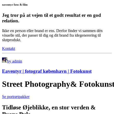
eaventyr foto & film
Jeg tror på at vejen til et godt resultat er en god
relation.
Ikke en person eller brand er ens. Derfor finder vi sammen dén
visuelle stil, der passer til dig og dit brand fra idegenerering til
slutprodukt.
Kontakt
by admin
Eaventyr | fotograf københavn | Fotokunst
S
t
r
e
e
t
P
h
o
t
o
g
r
a
p
h
y
&
F
o
t
o
k
u
n
s
Se portrætpakker
Tidløse Øjeblikke, en stor verden &