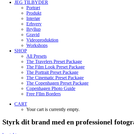
JEG TILBYDER
Portræt
Produkt
Interiør
Erhverv
Bryllup
Gravid
Videoproduktion
Workshops
SHOP
All Presets
The Travelers Preset Package
The Film Look Preset Package
The Portrait Preset Package
The Cinematic Preset Package
The Copenhagen Preset Package
Copenhagen Photo Guide
Free Fllm Borders
CART
Your cart is currently empty.
S
t
y
r
k
d
i
t
b
r
a
n
d
m
e
d
e
n
p
r
o
f
e
s
s
i
o
n
e
l
f
o
t
o
g
r