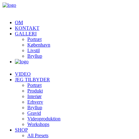
OM
KONTAKT
GALLERI
Portræt
København
Livstil
Bryllup
VIDEO
JEG TILBYDER
Portræt
Produkt
Interiør
Erhverv
Bryllup
Gravid
Videoproduktion
Workshops
SHOP
All Presets